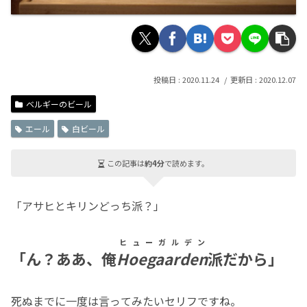
2020.11.24
2020.12.07
ベルギーのビール
エール
白ビール
この記事は
約4分
で読めます。
「アサヒとキリンどっち派？」
ヒューガルデン
「ん？ああ、俺
Hoegaarden
派だから」
死ぬまでに一度は言ってみたいセリフですね。